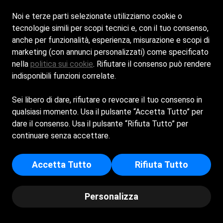
Noi e terze parti selezionate utilizziamo cookie o
Contatti
tecnologie simili per scopi tecnici e, con il tuo consenso,
anche per funzionalità, esperienza, misurazione e scopi di
info@beachbarstelladimare.it
marketing (con annunci personalizzati) come specificato
nella
politica sui cookie
. Rifiutare il consenso può rendere
+39 340 5443090
indisponibili funzioni correlate.
© Copyright 2025 - Stella di Mare|Powered by
Spiagge.it
Sei libero di dare, rifiutare o revocare il tuo consenso in
qualsiasi momento. Usa il pulsante “Accetta Tutto” per
Cookie Policy
dare il consenso. Usa il pulsante “Rifiuta Tutto” per
continuare senza accettare.
Privacy Policy
Accetta Tutto
Rifiuta Tutto
BEACH BAR STELLA DI MARE DI SIMONA CALARESU - Sede
Legale: VIA BADU E RIVU 5 - 08025 - OLIENA (NU) - Iscritta al
registro delle imprese di Nuoro - p.i/c.f: 01485430910 -
Personalizza
Numero REA: NU - 104936